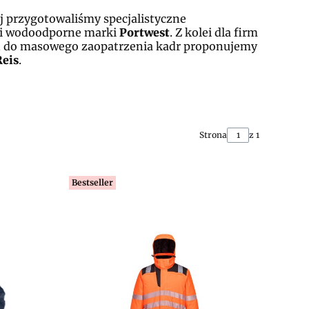
j przygotowaliśmy specjalistyczne
e i wodoodporne marki
Portwest
. Z kolei dla firm
ań do masowego zaopatrzenia kadr proponujemy
Reis
.
Strona
z 1
Bestseller