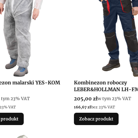
ezon malarski YES-KOM
Kombinezon roboczy
LEBER&HOLLMAN LH-F
tto
Cena brutto
 tym %s VAT
205,00 zł
w tym %s VAT
 tym
23%
VAT
w tym
23%
VAT
Cena netto
 23% VAT
166,67 zł
bez 23% VAT
 produkt
Zobacz produkt