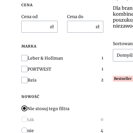
CENA
Dla bran
kombine
Cena od
Cena do
poszuku
niezawo
zł
zł
Lista
Sortowan
MARKA
Domyśl
Marka
1
Leber & Hollman
1
PORTWEST
Bestseller
2
Reis
NOWOŚĆ
Nie stosuj tego filtra
0
tak
4
nie