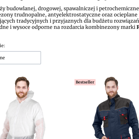
ży budowlanej, drogowej, spawalniczej i petrochemiczne
zony trudnopalne, antyelektrostatyczne oraz ocieplan
jących tradycyjnych i przyjaznych dla budżetu rozwiąz
dne i wysoce odporne na rozdarcia kombinezony marki
 produktów
ie:
ne
Bestseller