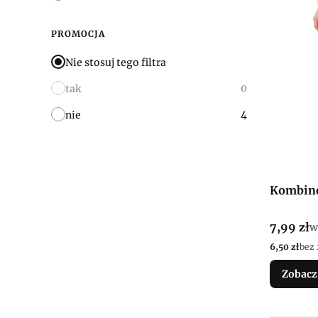
PROMOCJA
Nie stosuj tego filtra
0
tak
4
nie
Kombin
Cena bru
7,99 zł
w
w
Cena netto
6,50 zł
bez
Zobacz