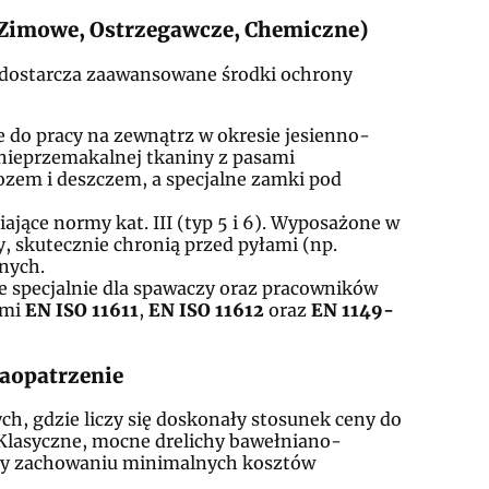
(Zimowe, Ostrzegawcze, Chemiczne)
dostarcza zaawansowane środki ochrony
 do pracy na zewnątrz w okresie jesienno-
nieprzemakalnej tkaniny z pasami
ozem i deszczem, a specjalne zamki pod
ające normy kat. III (typ 5 i 6). Wyposażone w
, skutecznie chronią przed pyłami (np.
nych.
 specjalnie dla spawaczy oraz pracowników
ami
EN ISO 11611
,
EN ISO 11612
oraz
EN 1149-
aopatrzenie
h, gdzie liczy się doskonały stosunek ceny do
 Klasyczne, mocne drelichy bawełniano-
przy zachowaniu minimalnych kosztów