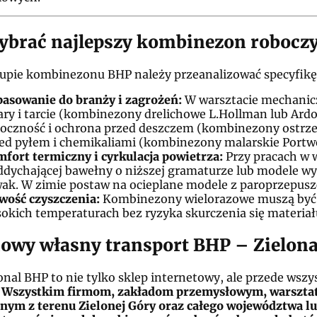
ybrać najlepszy kombinezon robocz
upie kombinezonu BHP należy przeanalizować specyfikę
asowanie do branży i zagrożeń:
W warsztacie mechanicz
ry i tarcie (kombinezony drelichowe L.Hollman lub Ardo
oczność i ochrona przed deszczem (kombinezony ostrzeg
ed pyłem i chemikaliami (kombinezony malarskie Portwe
fort termiczny i cyrkulacja powietrza:
Przy pracach w 
ddychającej bawełny o niższej gramaturze lub modele w
ak. W zimie postaw na ocieplane modele z paroprzepus
wość czyszczenia:
Kombinezony wielorazowe muszą być 
okich temperaturach bez ryzyka skurczenia się materiał
wy własny transport BHP – Zielona
onal BHP to nie tylko sklep internetowy, ale przede wsz
.
Wszystkim firmom, zakładom przemysłowym, warszt
nym z terenu Zielonej Góry oraz całego województwa l