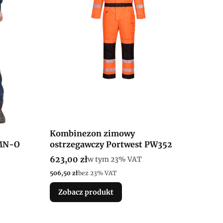
Kombinezon zimowy
MN-O
ostrzegawczy Portwest PW352
Cena brutto
623,00 zł
w tym %s VAT
w tym
23%
VAT
Cena netto
506,50 zł
bez 23% VAT
Zobacz produkt