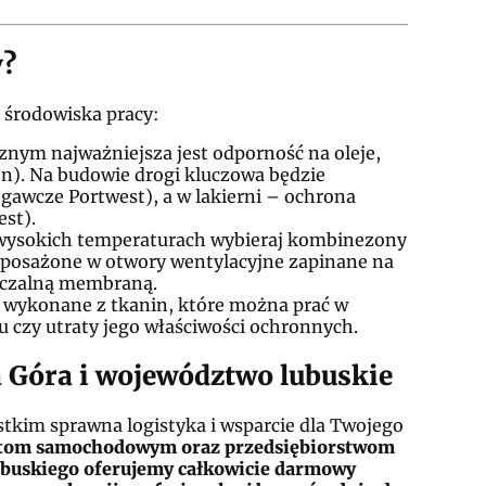
y?
 środowiska pracy:
nym najważniejsza jest odporność na oleje,
n). Na budowie drogi kluczowa będzie
awcze Portwest), a w lakierni – ochrona
st).
wysokich temperaturach wybieraj kombinezony
yposażone w otwory wentylacyjne zapinane na
zczalną membraną.
wykonane z tkanin, które można prać w
u czy utraty jego właściwości ochronnych.
 Góra i województwo lubuskie
ystkim sprawna logistyka i wsparcie dla Twojego
atom samochodowym oraz przedsiębiorstwom
ubuskiego oferujemy całkowicie darmowy