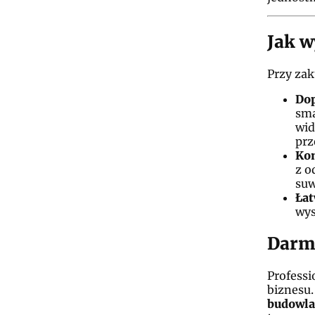
Jak w
Przy zak
Dop
sma
wid
prz
Kom
z o
suw
Łat
wys
Darmo
Professi
biznesu
budowla