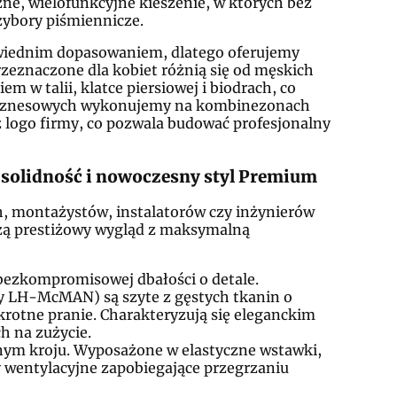
zne, wielofunkcyjne kieszenie, w których bez
zybory piśmiennicze.
owiednim dopasowaniem, dlatego oferujemy
eznaczone dla kobiet różnią się od męskich
 w talii, klatce piersiowej i biodrach, co
 biznesowych wykonujemy na kombinezonach
 z logo firmy, co pozwala budować profesjonalny
 solidność i nowoczesny styl Premium
, montażystów, instalatorów czy inżynierów
ą prestiżowy wygląd z maksymalną
bezkompromisowej dbałości o detale.
y LH-McMAN) są szyte z gęstych tkanin o
okrotne pranie. Charakteryzują się eleganckim
h na zużycie.
m kroju. Wyposażone w elastyczne wstawki,
y wentylacyjne zapobiegające przegrzaniu