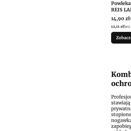
Powleka
REIS L
Cena bru
14,90 zł
Cena netto
12,11 zł
bez
Zobacz
Komb
ochro
Profesjo
stawiaj
prywatną
stopione
nogawkac
zapobieg