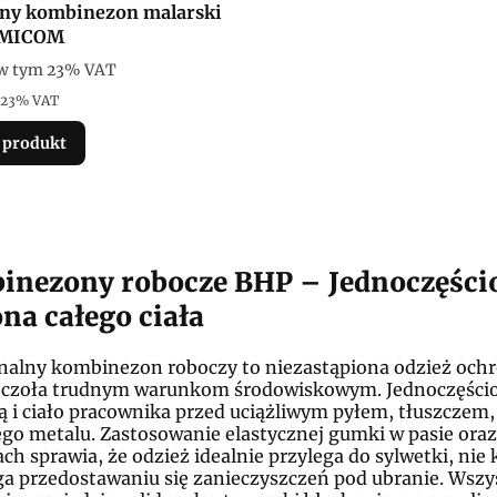
ny kombinezon malarski
AMICOM
tto
w tym %s VAT
w tym
23%
VAT
 23% VAT
 produkt
inezony robocze BHP – Jednoczęśc
na całego ciała
nalny kombinezon roboczy to niezastąpiona odzież och
ą czoła trudnym warunkom środowiskowym. Jednoczęścio
 i ciało pracownika przed uciążliwym pyłem, tłuszczem,
go metalu. Zastosowanie elastycznej gumki w pasie ora
h sprawia, że odzież idealnie przylega do sylwetki, nie 
a przedostawaniu się zanieczyszczeń pod ubranie. Wszys