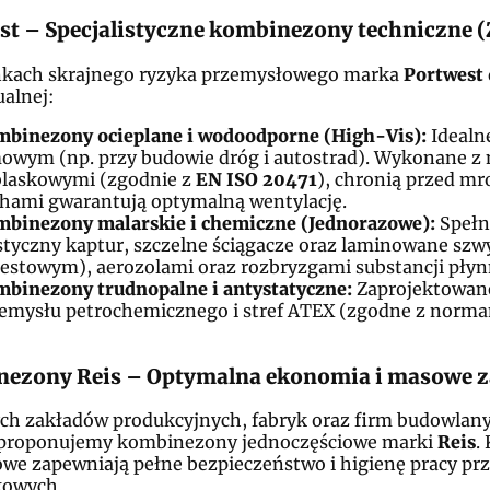
st – Specjalistyczne kombinezony techniczne 
kach skrajnego ryzyka przemysłowego marka
Portwest
alnej:
binezony ocieplane i wodoodporne (High-Vis):
Idealne
owym (np. przy budowie dróg i autostrad). Wykonane z 
laskowymi (zgodnie z
EN ISO 20471
), chronią przed mr
hami gwarantują optymalną wentylację.
binezony malarskie i chemiczne (Jednorazowe):
Spełni
styczny kaptur, szczelne ściągacze oraz laminowane szwy
estowym), aerozolami oraz rozbryzgami substancji płyn
binezony trudnopalne i antystatyczne:
Zaprojektowane
emysłu petrochemicznego i stref ATEX (zgodne z norm
ezony Reis – Optymalna ekonomia i masowe z
ch zakładów produkcyjnych, fabryk oraz firm budowlanyc
, proponujemy kombinezony jednoczęściowe marki
Reis
.
owe zapewniają pełne bezpieczeństwo i higienę pracy 
kowych.