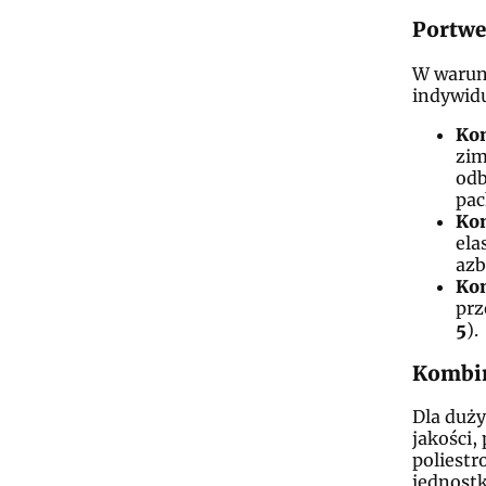
Portwe
W warun
indywidu
Kom
zim
odb
pac
Kom
ela
azb
Kom
prz
5
).
Kombin
Dla duży
jakości
poliestr
jednost