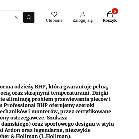
Produkty w kos
Wyczyść
Szukaj
Ulubione
Zaloguj się
Koszyk
orma odzieży BHP, która gwarantuje pełną,
gocią oraz skrajnymi temperaturami. Dzięki
cie eliminują problem przewiewania pleców i
ym Professional BHP oferujemy szeroki
echaników i monterów, przez certyfikowane
ony ostrzegawcze. Szukasz
 damskiego) oraz sportowego designu w stylu
i Ardon oraz legendarne, niezwykle
eber & Hollman (L.Hollman).