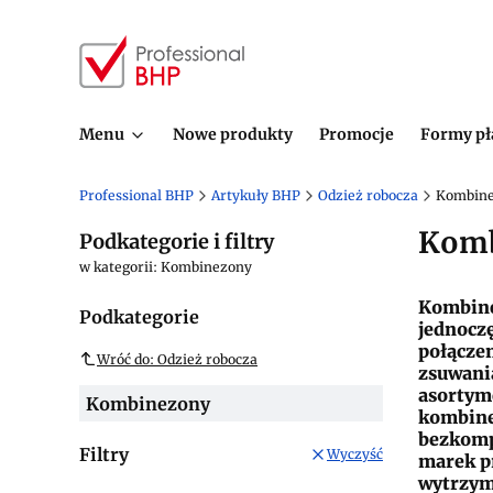
Menu
Nowe produkty
Promocje
Formy pł
Professional BHP
Artykuły BHP
Odzież robocza
Kombin
Komb
Podkategorie i filtry
w kategorii: Kombinezony
Kombine
Podkategorie
jednoczę
połączen
Wróć do: Odzież robocza
zsuwania
asortym
Kombinezony
kombine
bezkomp
Filtry
Wyczyść
marek p
wytrzym