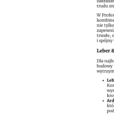
zakładan
trudu zm
W Profe
kombinez
nie tylk
zapewni
trwałe, 
i spójny
Leber 
Dla naj
budowy 
wytrzym
Leb
Kom
wys
kro
Ard
któ
pod