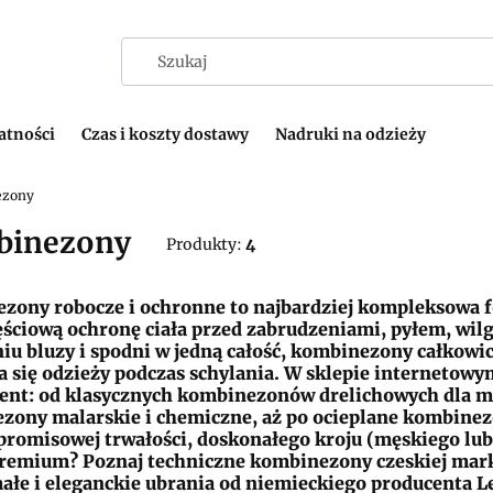
atności
Czas i koszty dostawy
Nadruki na odzieży
ezony
inezony
Produkty:
4
zony robocze i ochronne to najbardziej kompleksowa f
ściową ochronę ciała przed zabrudzeniami, pyłem, wil
iu bluzy i spodni w jedną całość, kombinezony całkowi
 się odzieży podczas schylania. W sklepie internetow
ent: od klasycznych kombinezonów drelichowych dla m
zony malarskie i chemiczne, aż po ocieplane kombinez
romisowej trwałości, doskonałego kroju (męskiego lub
remium? Poznaj techniczne kombinezony czeskiej mark
ałe i eleganckie ubrania od niemieckiego producenta L