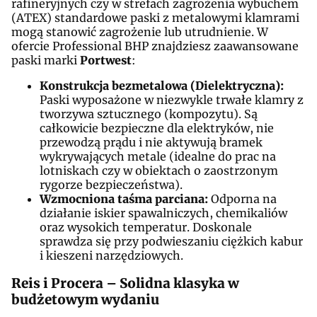
rafineryjnych czy w strefach zagrożenia wybuchem
(ATEX) standardowe paski z metalowymi klamrami
mogą stanowić zagrożenie lub utrudnienie. W
ofercie Professional BHP znajdziesz zaawansowane
paski marki
Portwest
:
Konstrukcja bezmetalowa (Dielektryczna):
Paski wyposażone w niezwykle trwałe klamry z
tworzywa sztucznego (kompozytu). Są
całkowicie bezpieczne dla elektryków, nie
przewodzą prądu i nie aktywują bramek
wykrywających metale (idealne do prac na
lotniskach czy w obiektach o zaostrzonym
rygorze bezpieczeństwa).
Wzmocniona taśma parciana:
Odporna na
działanie iskier spawalniczych, chemikaliów
oraz wysokich temperatur. Doskonale
sprawdza się przy podwieszaniu ciężkich kabur
i kieszeni narzędziowych.
Reis i Procera – Solidna klasyka w
budżetowym wydaniu