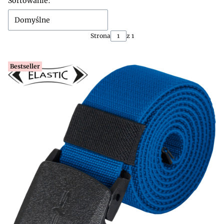
Lista produktów
Sortowanie:
Domyślne
Strona
z 1
Bestseller