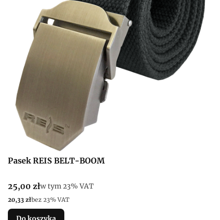
Pasek REIS BELT-BOOM
Cena brutto
25,00 zł
w tym %s VAT
w tym
23%
VAT
Cena netto
20,33 zł
bez 23% VAT
Do koszyka