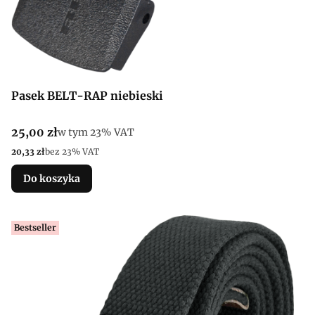
Pasek BELT-RAP niebieski
Cena brutto
25,00 zł
w tym %s VAT
w tym
23%
VAT
Cena netto
20,33 zł
bez 23% VAT
Do koszyka
Bestseller