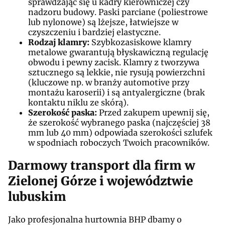
sprawdzając się u kadry kierowniczej czy
nadzoru budowy. Paski parciane (poliestrowe
lub nylonowe) są lżejsze, łatwiejsze w
czyszczeniu i bardziej elastyczne.
Rodzaj klamry:
Szybkozasiskowe klamry
metalowe gwarantują błyskawiczną regulację
obwodu i pewny zacisk. Klamry z tworzywa
sztucznego są lekkie, nie rysują powierzchni
(kluczowe np. w branży automotive przy
montażu karoserii) i są antyalergiczne (brak
kontaktu niklu ze skórą).
Szerokość paska:
Przed zakupem upewnij się,
że szerokość wybranego paska (najczęściej 38
mm lub 40 mm) odpowiada szerokości szlufek
w spodniach roboczych Twoich pracowników.
Darmowy transport dla firm w
Zielonej Górze i województwie
lubuskim
Jako profesjonalna hurtownia BHP dbamy o