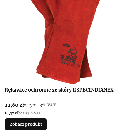
Rękawice ochronne ze skóry RSPBCINDIANEX
Cena brutto
22,60 zł
w tym %s VAT
w tym
23%
VAT
Cena netto
18,37 zł
bez 23% VAT
Zobacz produkt