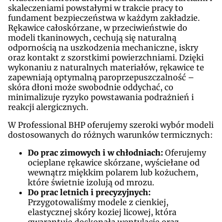
skaleczeniami powstałymi w trakcie pracy to
fundament bezpieczeństwa w każdym zakładzie.
Rękawice całoskórzane, w przeciwieństwie do
modeli tkaninowych, cechują się naturalną
odpornością na uszkodzenia mechaniczne, iskry
oraz kontakt z szorstkimi powierzchniami. Dzięki
wykonaniu z naturalnych materiałów, rękawice te
zapewniają optymalną paroprzepuszczalność –
skóra dłoni może swobodnie oddychać, co
minimalizuje ryzyko powstawania podrażnień i
reakcji alergicznych.
W Professional BHP oferujemy szeroki wybór modeli
dostosowanych do różnych warunków termicznych:
Do prac zimowych i w chłodniach:
Oferujemy
ocieplane rękawice skórzane, wyściełane od
wewnątrz miękkim polarem lub kożuchem,
które świetnie izolują od mrozu.
Do prac letnich i precyzyjnych:
Przygotowaliśmy modele z cienkiej,
elastycznej skóry koziej licowej, która
gwarantuje doskonałą wentylację oraz