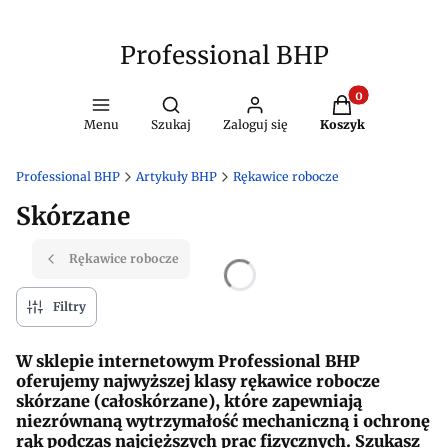
Professional BHP
Produkty w kosz
Otwórz wyszukiwarkę
Menu
Szukaj
Zaloguj się
Koszyk
Professional BHP
Artykuły BHP
Rękawice robocze
Skórzane
Rękawice robocze
Filtry
W sklepie internetowym Professional BHP
oferujemy najwyższej klasy rękawice robocze
skórzane (całoskórzane), które zapewniają
niezrównaną wytrzymałość mechaniczną i ochronę
rąk podczas najcięższych prac fizycznych. Szukasz