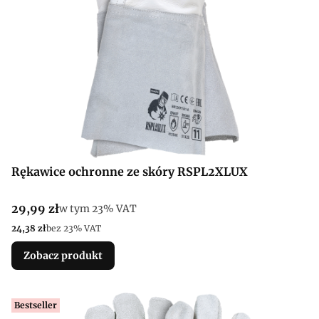
Rękawice ochronne ze skóry RSPL2XLUX
Cena brutto
29,99 zł
w tym %s VAT
w tym
23%
VAT
Cena netto
24,38 zł
bez 23% VAT
Zobacz produkt
Bestseller