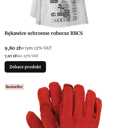
Rękawice ochronne robocze RBCS
Cena brutto
9,80 zł
w tym %s VAT
w tym
23%
VAT
Cena netto
7,97 zł
bez 23% VAT
Zobacz produkt
Bestseller