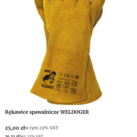
Rękawice spawalnicze WELDOGER
Cena brutto
25,00 zł
w tym %s VAT
w tym
23%
VAT
Cena netto
20,33 zł
bez 23% VAT