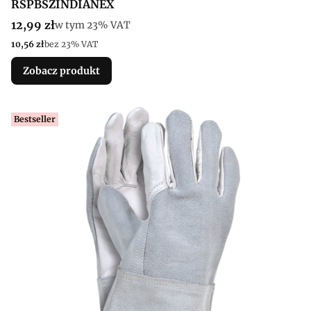
RSPBSZINDIANEX
Cena brutto
12,99 zł
w tym %s VAT
w tym
23%
VAT
Cena netto
10,56 zł
bez 23% VAT
Zobacz produkt
Bestseller