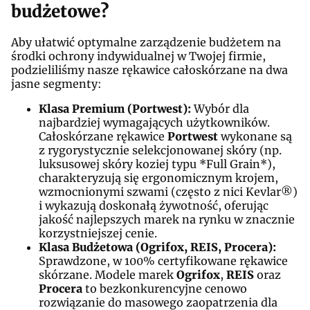
budżetowe?
Aby ułatwić optymalne zarządzenie budżetem na
środki ochrony indywidualnej w Twojej firmie,
podzieliliśmy nasze rękawice całoskórzane na dwa
jasne segmenty:
Klasa Premium (Portwest):
Wybór dla
najbardziej wymagających użytkowników.
Całoskórzane rękawice
Portwest
wykonane są
z rygorystycznie selekcjonowanej skóry (np.
luksusowej skóry koziej typu *Full Grain*),
charakteryzują się ergonomicznym krojem,
wzmocnionymi szwami (często z nici Kevlar®)
i wykazują doskonałą żywotność, oferując
jakość najlepszych marek na rynku w znacznie
korzystniejszej cenie.
Klasa Budżetowa (Ogrifox, REIS, Procera):
Sprawdzone, w 100% certyfikowane rękawice
skórzane. Modele marek
Ogrifox
,
REIS
oraz
Procera
to bezkonkurencyjne cenowo
rozwiązanie do masowego zaopatrzenia dla