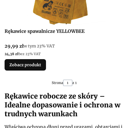
Rękawice spawalnicze YELLOWBEE
Cena brutto
29,99 zł
w tym %s VAT
w tym
23%
VAT
Cena netto
24,38 zł
bez 23% VAT
Zobacz produkt
Strona
z 1
Rękawice robocze ze skóry –
Idealne dopasowanie i ochrona w
trudnych warunkach
Właściwa ochrona dłoni przed urazami, obtarciami i