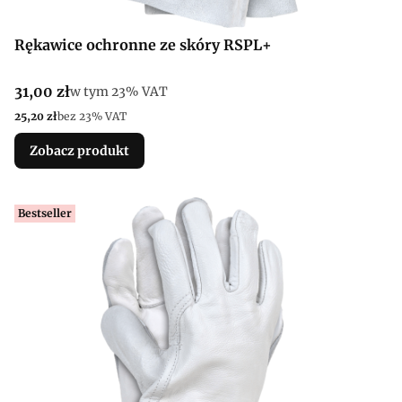
Rękawice ochronne ze skóry RSPL+
Cena brutto
31,00 zł
w tym %s VAT
w tym
23%
VAT
Cena netto
25,20 zł
bez 23% VAT
Zobacz produkt
Bestseller