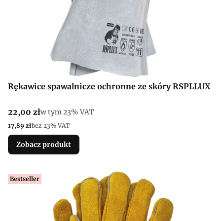
Rękawice spawalnicze ochronne ze skóry RSPLLUX
Cena brutto
22,00 zł
w tym %s VAT
w tym
23%
VAT
Cena netto
17,89 zł
bez 23% VAT
Zobacz produkt
Bestseller