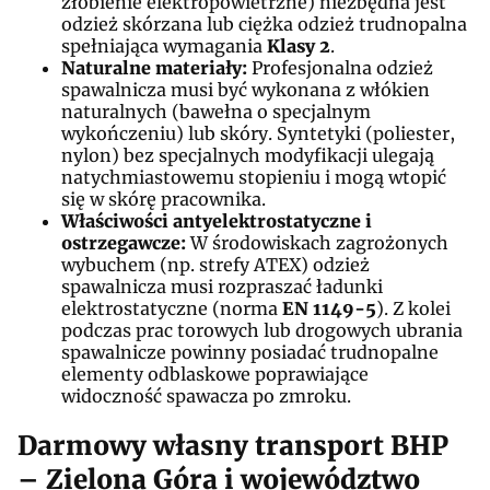
żłobienie elektropowietrzne) niezbędna jest
odzież skórzana lub ciężka odzież trudnopalna
spełniająca wymagania
Klasy 2
.
Naturalne materiały:
Profesjonalna odzież
spawalnicza musi być wykonana z włókien
naturalnych (bawełna o specjalnym
wykończeniu) lub skóry. Syntetyki (poliester,
nylon) bez specjalnych modyfikacji ulegają
natychmiastowemu stopieniu i mogą wtopić
się w skórę pracownika.
Właściwości antyelektrostatyczne i
ostrzegawcze:
W środowiskach zagrożonych
wybuchem (np. strefy ATEX) odzież
spawalnicza musi rozpraszać ładunki
elektrostatyczne (norma
EN 1149-5
). Z kolei
podczas prac torowych lub drogowych ubrania
spawalnicze powinny posiadać trudnopalne
elementy odblaskowe poprawiające
widoczność spawacza po zmroku.
Darmowy własny transport BHP
– Zielona Góra i województwo