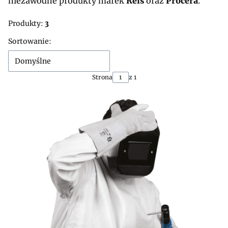
niezawodne produkty marek
Reis
oraz
Procera
.
Produkty:
3
Lista produktów
Sortowanie:
Domyślne
Strona
z 1