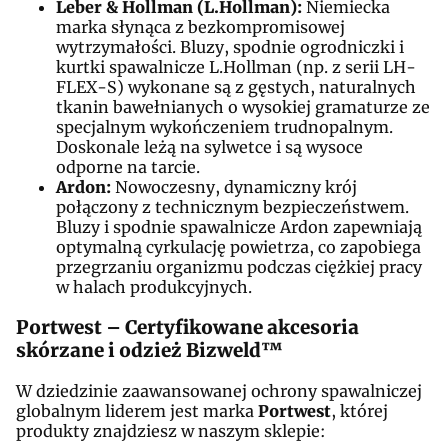
Leber & Hollman (L.Hollman):
Niemiecka
marka słynąca z bezkompromisowej
wytrzymałości. Bluzy, spodnie ogrodniczki i
kurtki spawalnicze L.Hollman (np. z serii LH-
FLEX-S) wykonane są z gęstych, naturalnych
tkanin bawełnianych o wysokiej gramaturze ze
specjalnym wykończeniem trudnopalnym.
Doskonale leżą na sylwetce i są wysoce
odporne na tarcie.
Ardon:
Nowoczesny, dynamiczny krój
połączony z technicznym bezpieczeństwem.
Bluzy i spodnie spawalnicze Ardon zapewniają
optymalną cyrkulację powietrza, co zapobiega
przegrzaniu organizmu podczas ciężkiej pracy
w halach produkcyjnych.
Portwest – Certyfikowane akcesoria
skórzane i odzież Bizweld™
W dziedzinie zaawansowanej ochrony spawalniczej
globalnym liderem jest marka
Portwest
, której
produkty znajdziesz w naszym sklepie: