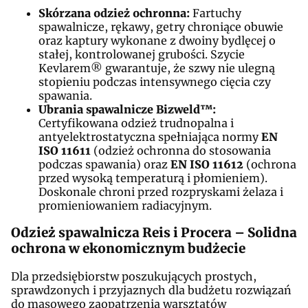
Skórzana odzież ochronna:
Fartuchy
spawalnicze, rękawy, getry chroniące obuwie
oraz kaptury wykonane z dwoiny bydlęcej o
stałej, kontrolowanej grubości. Szycie
Kevlarem® gwarantuje, że szwy nie ulegną
stopieniu podczas intensywnego cięcia czy
spawania.
Ubrania spawalnicze Bizweld™:
Certyfikowana odzież trudnopalna i
antyelektrostatyczna spełniająca normy
EN
ISO 11611
(odzież ochronna do stosowania
podczas spawania) oraz
EN ISO 11612
(ochrona
przed wysoką temperaturą i płomieniem).
Doskonale chroni przed rozpryskami żelaza i
promieniowaniem radiacyjnym.
Odzież spawalnicza Reis i Procera – Solidna
ochrona w ekonomicznym budżecie
Dla przedsiębiorstw poszukujących prostych,
sprawdzonych i przyjaznych dla budżetu rozwiązań
do masowego zaopatrzenia warsztatów