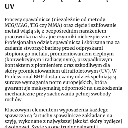
UV
Procesy spawalnicze (niezależnie od metody:
MIG/MAG, TIG czy MMA) oraz cięcie i szlifowanie
metali wiążą się z bezpośrednim narażeniem
pracownika na skrajne czynniki niebezpieczne.
Profesjonalna odzież spawalnicza i skórzana ma za
zadanie stworzyć barierę przed odpryskami
stopionego metalu, promieniowaniem cieplnym
(konwekcyjnym i radiacyjnym), przypadkowym
kontaktem z płomieniem oraz szkodliwym dla
skóry promieniowaniem ultrafioletowym (UV). W
Professional BHP dostarczamy odzież spełniającą
surowe wymagania norm europejskich, która
gwarantuje maksymalną odporność na uszkodzenia
mechaniczne przy zachowaniu pełnej swobody
ruchów.
Kluczowym elementem wyposażenia każdego
spawacza są fartuchy spawalnicze zakładane na
szyję, wykonane z najwyższej jakości skóry bydlęcej
dwoinowej. Szyte są one trudnopalnymi i