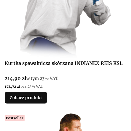
Kurtka spawalnicza skórzana INDIANEX REIS KSL
Cena brutto
214,90 zł
w tym %s VAT
w tym
23%
VAT
Cena netto
174,72 zł
bez 23% VAT
Zobacz produkt
Bestseller