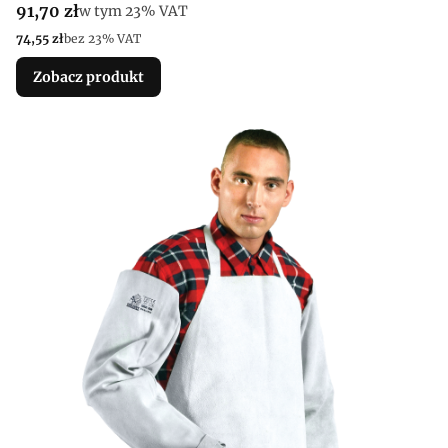
Cena brutto
91,70 zł
w tym %s VAT
w tym
23%
VAT
Cena netto
74,55 zł
bez 23% VAT
Zobacz produkt