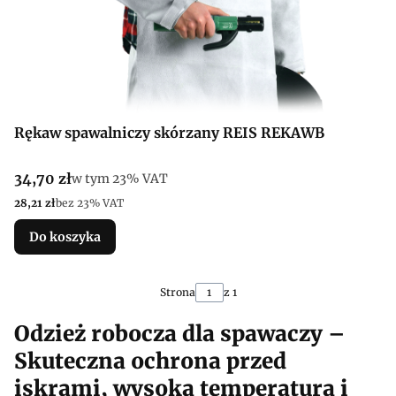
Rękaw spawalniczy skórzany REIS REKAWB
Cena brutto
34,70 zł
w tym %s VAT
w tym
23%
VAT
Cena netto
28,21 zł
bez 23% VAT
Do koszyka
Strona
z 1
Odzież robocza dla spawaczy –
Skuteczna ochrona przed
iskrami, wysoką temperaturą i