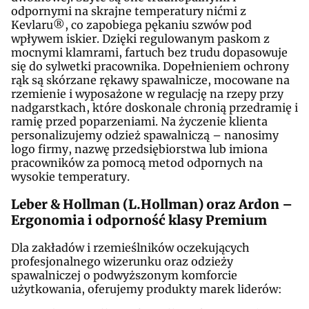
odpornymi na skrajne temperatury nićmi z
Kevlaru®, co zapobiega pękaniu szwów pod
wpływem iskier. Dzięki regulowanym paskom z
mocnymi klamrami, fartuch bez trudu dopasowuje
się do sylwetki pracownika. Dopełnieniem ochrony
rąk są skórzane rękawy spawalnicze, mocowane na
rzemienie i wyposażone w regulację na rzepy przy
nadgarstkach, które doskonale chronią przedramię i
ramię przed poparzeniami. Na życzenie klienta
personalizujemy odzież spawalniczą – nanosimy
logo firmy, nazwę przedsiębiorstwa lub imiona
pracowników za pomocą metod odpornych na
wysokie temperatury.
Leber & Hollman (L.Hollman) oraz Ardon –
Ergonomia i odporność klasy Premium
Dla zakładów i rzemieślników oczekujących
profesjonalnego wizerunku oraz odzieży
spawalniczej o podwyższonym komforcie
użytkowania, oferujemy produkty marek liderów: