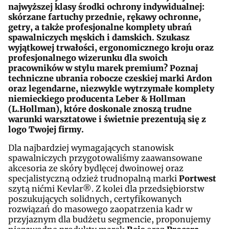
najwyższej klasy środki ochrony indywidualnej:
skórzane fartuchy przednie, rękawy ochronne,
getry, a także profesjonalne komplety ubrań
spawalniczych męskich i damskich. Szukasz
wyjątkowej trwałości, ergonomicznego kroju oraz
profesjonalnego wizerunku dla swoich
pracowników w stylu marek premium? Poznaj
techniczne ubrania robocze czeskiej marki Ardon
oraz legendarne, niezwykle wytrzymałe komplety
niemieckiego producenta Leber & Hollman
(L.Hollman), które doskonale znoszą trudne
warunki warsztatowe i świetnie prezentują się z
logo Twojej firmy.
Dla najbardziej wymagających stanowisk
spawalniczych przygotowaliśmy zaawansowane
akcesoria ze skóry bydlęcej dwoinowej oraz
specjalistyczną odzież trudnopalną marki
Portwest
szytą nićmi Kevlar®. Z kolei dla przedsiębiorstw
poszukujących solidnych, certyfikowanych
rozwiązań do masowego zaopatrzenia kadr w
przyjaznym dla budżetu segmencie, proponujemy