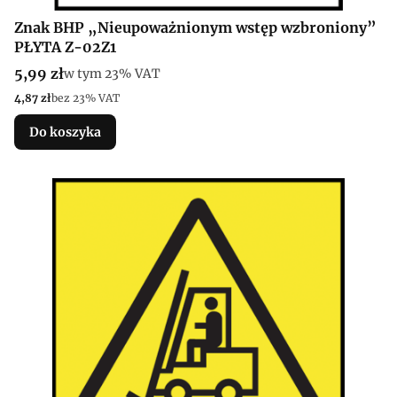
Znak BHP „Nieupoważnionym wstęp wzbroniony”
PŁYTA Z-02Z1
Cena brutto
5,99 zł
w tym %s VAT
w tym
23%
VAT
Cena netto
4,87 zł
bez 23% VAT
Do koszyka