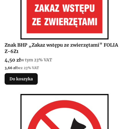
Znak BHP „Zakaz wstępu ze zwierzętami” FOLIA
Z-6Z1
Cena brutto
4,50 zł
w tym %s VAT
w tym
23%
VAT
Cena netto
3,66 zł
bez 23% VAT
Do koszyka