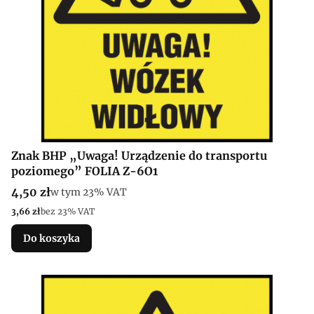
Znak BHP „Uwaga! Urządzenie do transportu
poziomego” FOLIA Z-6O1
Cena brutto
4,50 zł
w tym %s VAT
w tym
23%
VAT
Cena netto
3,66 zł
bez 23% VAT
Do koszyka