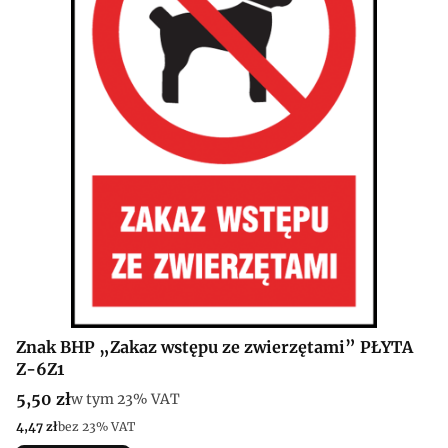
Znak BHP „Zakaz wstępu ze zwierzętami” PŁYTA
Z-6Z1
Cena brutto
5,50 zł
w tym %s VAT
w tym
23%
VAT
Cena netto
4,47 zł
bez 23% VAT