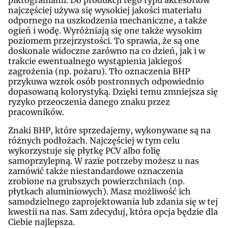
najczęściej używa się wysokiej jakości materiału
odpornego na uszkodzenia mechaniczne, a także
ogień i wodę. Wyróżniają się one także wysokim
poziomem przejrzystości. To sprawia, że są one
doskonale widoczne zarówno na co dzień, jak i w
trakcie ewentualnego wystąpienia jakiegoś
zagrożenia (np. pożaru). Tło oznaczenia BHP
przykuwa wzrok osób postronnych odpowiednio
dopasowaną kolorystyką. Dzięki temu zmniejsza się
ryzyko przeoczenia danego znaku przez
pracowników.
Znaki BHP, które sprzedajemy, wykonywane są na
różnych podłożach. Najczęściej w tym celu
wykorzystuje się płytkę PCV albo folię
samoprzylepną. W razie potrzeby możesz u nas
zamówić także niestandardowe oznaczenia
zrobione na grubszych powierzchniach (np.
płytkach aluminiowych). Masz możliwość ich
samodzielnego zaprojektowania lub zdania się w tej
kwestii na nas. Sam zdecyduj, która opcja będzie dla
Ciebie najlepsza.