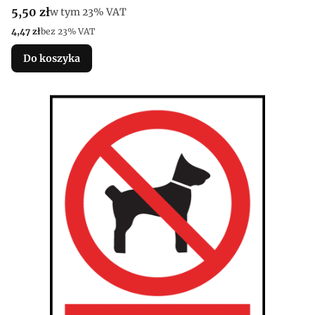
Cena brutto
5,50 zł
w tym %s VAT
w tym
23%
VAT
Cena netto
4,47 zł
bez 23% VAT
Do koszyka