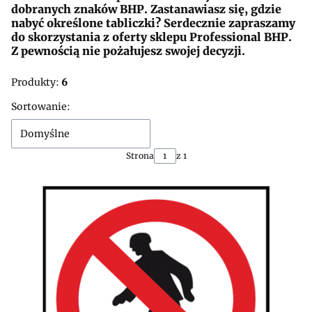
dobranych znaków BHP. Zastanawiasz się, gdzie
nabyć określone tabliczki? Serdecznie zapraszamy
do skorzystania z oferty sklepu Professional BHP.
Z pewnością nie pożałujesz swojej decyzji.
Produkty:
6
Lista produktów
Sortowanie:
Domyślne
Strona
z 1