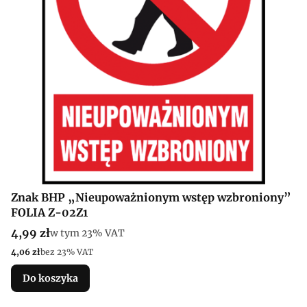
Znak BHP „Nieupoważnionym wstęp wzbroniony”
FOLIA Z-02Z1
Cena brutto
4,99 zł
w tym %s VAT
w tym
23%
VAT
Cena netto
4,06 zł
bez 23% VAT
Do koszyka