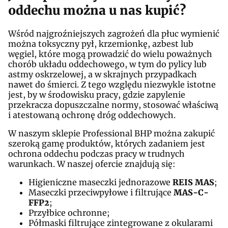
oddechu można u nas kupić?
Wśród najgroźniejszych zagrożeń dla płuc wymienić
można toksyczny pył, krzemionkę, azbest lub
węgiel, które mogą prowadzić do wielu poważnych
chorób układu oddechowego, w tym do pylicy lub
astmy oskrzelowej, a w skrajnych przypadkach
nawet do śmierci. Z tego względu niezwykle istotne
jest, by w środowisku pracy, gdzie zapylenie
przekracza dopuszczalne normy, stosować właściwą
i atestowaną ochronę dróg oddechowych.
W naszym sklepie Professional BHP można zakupić
szeroką gamę produktów, których zadaniem jest
ochrona oddechu podczas pracy w trudnych
warunkach. W naszej ofercie znajdują się:
Higieniczne maseczki jednorazowe
REIS MAS
;
Maseczki przeciwpyłowe i filtrujące
MAS-C-
FFP2
;
Przyłbice ochronne;
Półmaski filtrujące zintegrowane z okularami