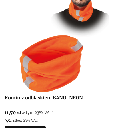
Komin z odblaskiem BAND-NEON
Cena brutto
11,70 zł
w tym %s VAT
w tym
23%
VAT
Cena netto
9,51 zł
bez 23% VAT