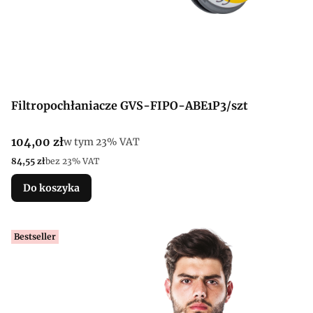
Filtropochłaniacze GVS-FIPO-ABE1P3/szt
Cena brutto
104,00 zł
w tym %s VAT
w tym
23%
VAT
Cena netto
84,55 zł
bez 23% VAT
Do koszyka
Bestseller