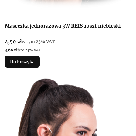
Maseczka jednorazowa 3W REIS 10szt niebieski
Cena brutto
4,50 zł
w tym %s VAT
w tym
23%
VAT
Cena netto
3,66 zł
bez 23% VAT
Do koszyka