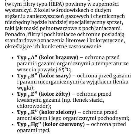
(w tym filtry typu HEPA) powinny w zupełności
wystarczyć. Z kolei w środowiskach o dużym
stężeniu zanieczyszczeń gazowych i chemicznych
niezbędny będzie bardziej specjalistyczny sprzęt,
taki jak maski pełnotwarzowe z pochłaniaczami.
Ponadto, filtry i pochłaniacze ochronne posiadają
standardowe oznaczenia literowe i kolorystyczne,
określające ich konkretne zastosowanie:
Typ „A” (kolor brązowy)
– ochrona przed
parami i gazami organicznymi o temperaturze
wrzenia powyżej 65°C;
Typ „B” (kolor szary)
– ochrona przed gazami
i parami nieorganicznymi (z wyjątkiem tlenku
węgla);
Typ „E” (kolor żółty)
– ochrona przed
kwaśnymi gazami (np. tlenek siarki,
chlorowodór);
Typ „K” (kolor zielony)
– ochrona przed
amoniakiem i jego organicznymi pochodnymi;
Typ „Hg” (kolor czerwony)
– ochrona przed
oparami rtęci.