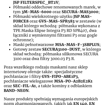
JSP FILTERSPEC_BT2V
;
Półmaski oddechowe renomowanych marek, w
tym
3M-MAS-6000
oraz
SECURA-MAS3000
;
Półmaski wielokrotnego użytku
JSP MAS-
FORCE8
oraz
GVS-MAS-SPR583
w zestawie (w
skład którego wchodzą: półmaska wykonana z
TPE Maska Elipse Integra P3 RD SPR407, dwa
łączniki z wymiennymi filtrami P3 oraz gogle
ochronne);
Maski pełnotwarzowe
MSA-MAS-F-3SBPLUS
;
Gotowy zestaw
SECURA3100-DUST
, w którego
skład wchodzą: półmaska silikonowa SECURA
3100 oraz dwa filtry 3000.03 P3 R.
Poza wszelkiego rodzaju maskami nasz sklep
internetowy oferuje także: specjalistyczne
pochłaniacze i filtry
GVS-FIPO-ABE1P3
,
pochłaniacze wielogazowe
MSA-PO-A2B2E2K1
oraz
SEC-FIL-A1
, a także kominy z odblaskiem
BAND-NEON
.
Nasze produkty spełniają wymagania europejskich
norm zharmonizowanych, takich jak
EN 140, EN