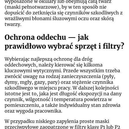
wyposażone w okulary lub obejmują całą twarz
(maski pełnotwarzowe), by w ten sposób nie
dopuścić do zetknięcia się czynników szkodliwych z
wrażliwymi błonami śluzowymi oczu oraz skórą
twarzy.
Ochrona oddechu — jak
prawidłowo wybrać sprzęt i filtry?
Wybierając najlepszą ochronę dla dróg
oddechowych, należy kierować się kilkoma
kluczowymi wytycznymi. Przede wszystkim trzeba
zwrócić uwagę na rodzaj zanieczyszczenia (pyły,
dymy, mgły, gazy, pary) oraz stężenie czynnika
szkodliwego w miejscu pracy. W dalszej kolejności
istotne jest to, jaka jest długość ekspozycji na dany
czynnik, wilgotność i temperatura powietrza w
pomieszczeniu, a także indywidualny stan zdrowia
oraz wygoda pracownika.
W przypadku niskiego zapylenia proste maski
przeciwpyłowe zaopatrzone w filtry klasy P1 lub P2