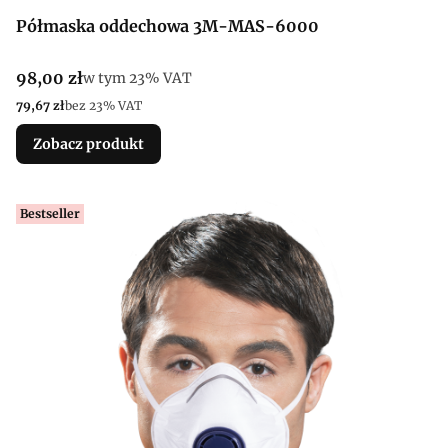
Półmaska oddechowa 3M-MAS-6000
Cena brutto
98,00 zł
w tym %s VAT
w tym
23%
VAT
Cena netto
79,67 zł
bez 23% VAT
Zobacz produkt
Bestseller