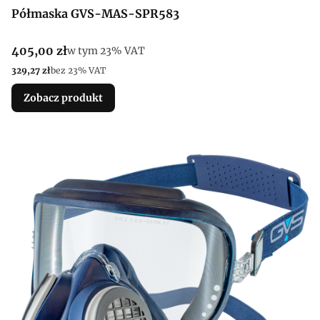
Półmaska GVS-MAS-SPR583
Cena brutto
405,00 zł
w tym %s VAT
w tym
23%
VAT
Cena netto
329,27 zł
bez 23% VAT
Zobacz produkt