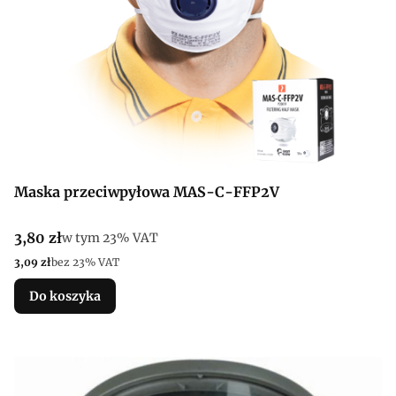
Maska przeciwpyłowa MAS-C-FFP2V
Cena brutto
3,80 zł
w tym %s VAT
w tym
23%
VAT
Cena netto
3,09 zł
bez 23% VAT
Do koszyka