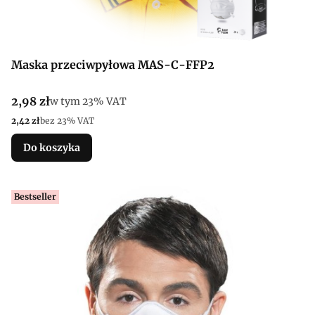
Maska przeciwpyłowa MAS-C-FFP2
Cena brutto
2,98 zł
w tym %s VAT
w tym
23%
VAT
Cena netto
2,42 zł
bez 23% VAT
Do koszyka
Bestseller