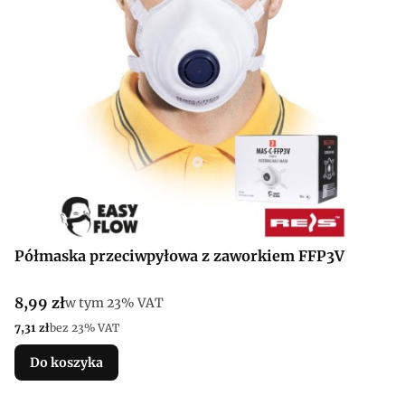
Półmaska przeciwpyłowa z zaworkiem FFP3V
Cena brutto
8,99 zł
w tym %s VAT
w tym
23%
VAT
Cena netto
7,31 zł
bez 23% VAT
Do koszyka