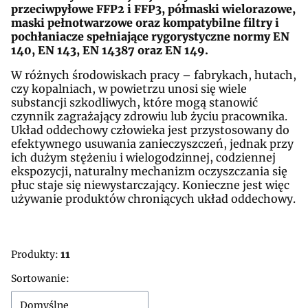
przeciwpyłowe FFP2 i FFP3, półmaski wielorazowe,
maski pełnotwarzowe oraz kompatybilne filtry i
pochłaniacze spełniające rygorystyczne normy EN
140, EN 143, EN 14387 oraz EN 149.
W różnych środowiskach pracy – fabrykach, hutach,
czy kopalniach, w powietrzu unosi się wiele
substancji szkodliwych, które mogą stanowić
czynnik zagrażający zdrowiu lub życiu pracownika.
Układ
oddechowy człowieka jest przystosowany do
efektywnego usuwania zanieczyszczeń, jednak przy
ich duż
ym stężeniu i wielogodzinnej, codziennej
ekspozycji, naturalny mechanizm oczyszczan
ia się
płuc staje się niewystarczający. Konieczne jest więc
używanie produktów chroniących ukła
d oddechowy.
Produkty:
11
Lista produktów
Sortowanie:
Domyślne