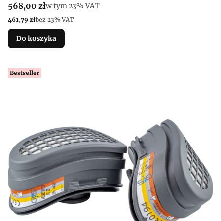
Cena brutto
568,00 zł
w tym %s VAT
w tym
23%
VAT
Cena netto
461,79 zł
bez 23% VAT
Do koszyka
Bestseller