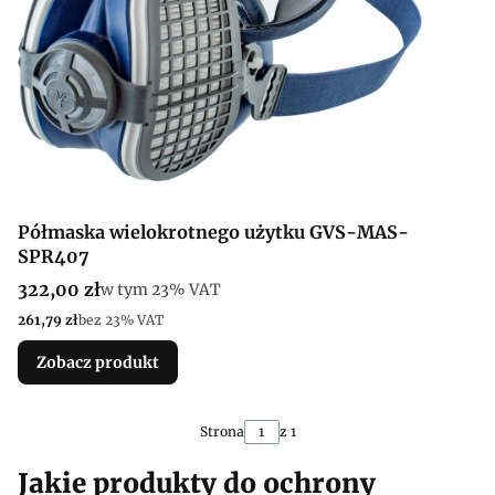
Półmaska wielokrotnego użytku GVS-MAS-
SPR407
Cena brutto
322,00 zł
w tym %s VAT
w tym
23%
VAT
Cena netto
261,79 zł
bez 23% VAT
Zobacz produkt
Strona
z 1
Jakie produkty do ochrony