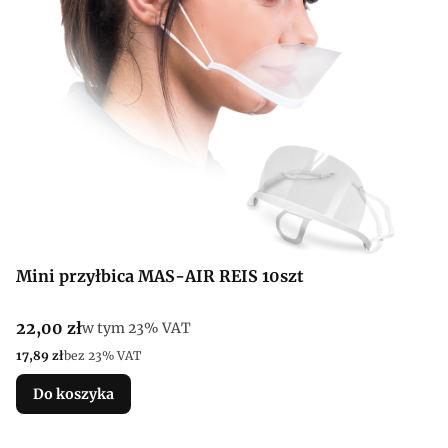
Mini przyłbica MAS-AIR REIS 10szt
Cena brutto
22,00 zł
w tym %s VAT
w tym
23%
VAT
Cena netto
17,89 zł
bez 23% VAT
Do koszyka