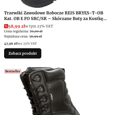
Trzewiki Zawodowe Robocze REIS BRYES-T-OB
Kat. OB E FO SRC/SR – Skórzane Buty za Kostkę
Bez Podnoska
Cena promocyjna brutto
58,99 zł
w tym %s VAT
w tym
23%
VAT
Cena regularna:
70,00 zł
Najniższa cena:
56,99 zł
Cena netto
47,96 zł
bez 23% VAT
Zobacz produkt
Bestseller