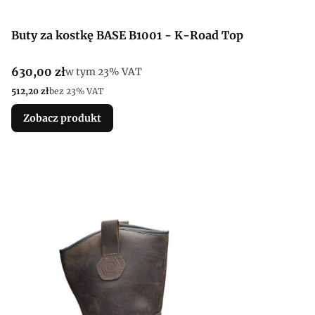
Buty za kostkę BASE B1001 - K-Road Top
Cena brutto
630,00 zł
w tym %s VAT
w tym
23%
VAT
Cena netto
512,20 zł
bez 23% VAT
Zobacz produkt