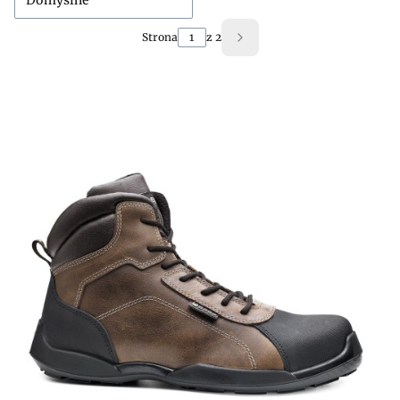
Domyślne
Strona
z 2
Następne produkty