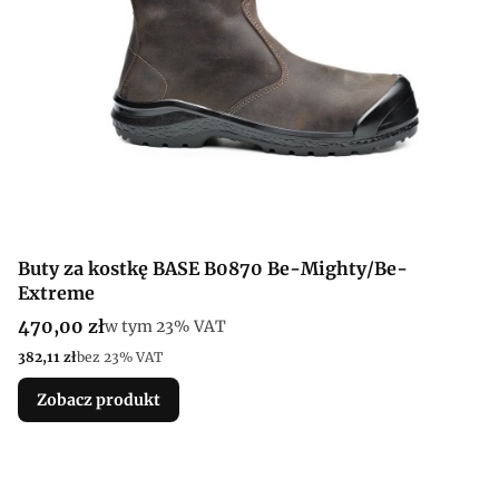
Buty za kostkę BASE B0870 Be-Mighty/Be-
Extreme
Cena brutto
470,00 zł
w tym %s VAT
w tym
23%
VAT
Cena netto
382,11 zł
bez 23% VAT
Zobacz produkt