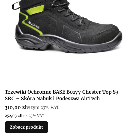
Trzewiki Ochronne BASE B0177 Chester Top S3
SRC – Skóra Nabuk i Podeszwa AirTech
Cena brutto
310,00 zł
w tym %s VAT
w tym
23%
VAT
Cena netto
252,03 zł
bez 23% VAT
Zobacz produkt