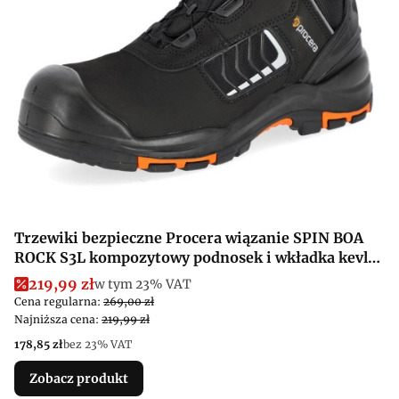
Trzewiki bezpieczne Procera wiązanie SPIN BOA
ROCK S3L kompozytowy podnosek i wkładka kevlar
antyprzebiciowa
Cena promocyjna brutto
219,99 zł
w tym %s VAT
w tym
23%
VAT
Cena regularna:
269,00 zł
Najniższa cena:
219,99 zł
Cena netto
178,85 zł
bez 23% VAT
Zobacz produkt