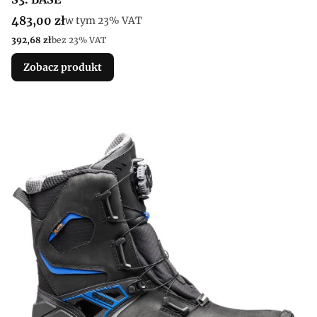
Cena brutto
483,00 zł
w tym %s VAT
w tym
23%
VAT
Cena netto
392,68 zł
bez 23% VAT
Zobacz produkt