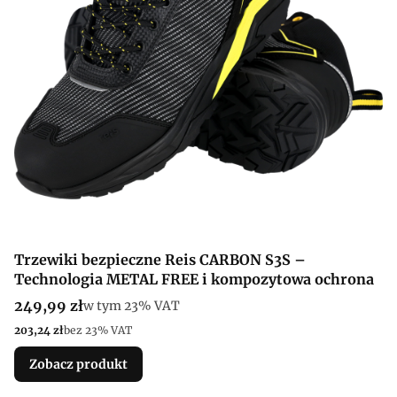
Trzewiki bezpieczne Reis CARBON S3S –
Technologia METAL FREE i kompozytowa ochrona
Cena brutto
249,99 zł
w tym %s VAT
w tym
23%
VAT
Cena netto
203,24 zł
bez 23% VAT
Zobacz produkt