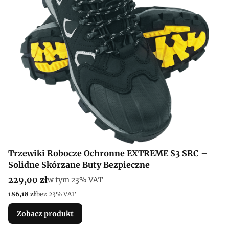
Trzewiki Robocze Ochronne EXTREME S3 SRC –
Solidne Skórzane Buty Bezpieczne
Cena brutto
229,00 zł
w tym %s VAT
w tym
23%
VAT
Cena netto
186,18 zł
bez 23% VAT
Zobacz produkt