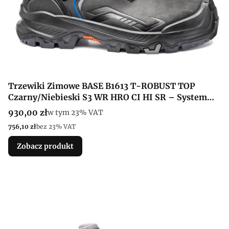
Trzewiki Zimowe BASE B1613 T-ROBUST TOP
Czarny/Niebieski S3 WR HRO CI HI SR – System
BOA®, Ocieplenie Primaloft® i Technologia
Cena brutto
930,00 zł
w tym %s VAT
w tym
23%
VAT
Fortrex
Cena netto
756,10 zł
bez 23% VAT
Zobacz produkt