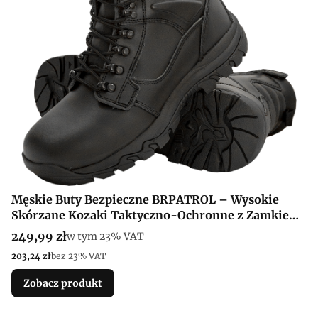
Męskie Buty Bezpieczne BRPATROL – Wysokie
Skórzane Kozaki Taktyczno-Ochronne z Zamkiem
(SB FO SRA)
Cena brutto
249,99 zł
w tym %s VAT
w tym
23%
VAT
Cena netto
203,24 zł
bez 23% VAT
Zobacz produkt