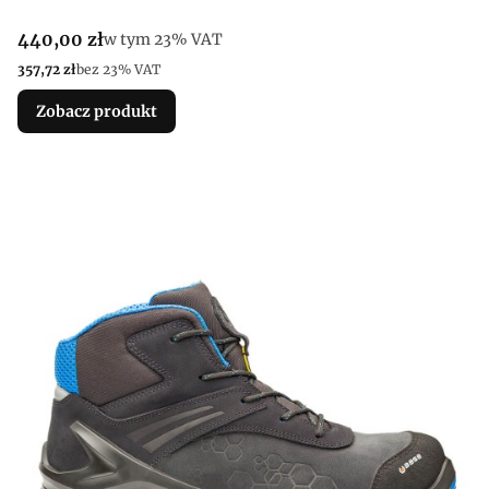
Cena brutto
440,00 zł
w tym %s VAT
w tym
23%
VAT
Cena netto
357,72 zł
bez 23% VAT
Zobacz produkt