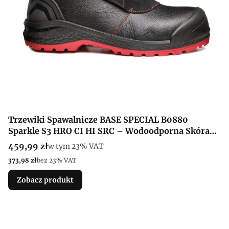
Trzewiki Spawalnicze BASE SPECIAL B0880
Sparkle S3 HRO CI HI SRC – Wodoodporna Skóra
Licowa i Podeszwa Odporna na Gorące Podłoże
Cena brutto
459,99 zł
w tym %s VAT
w tym
23%
VAT
Cena netto
373,98 zł
bez 23% VAT
Zobacz produkt