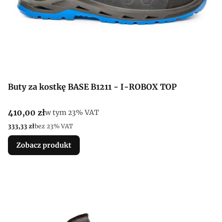
Buty za kostkę BASE B1211 - I-ROBOX TOP
Cena brutto
410,00 zł
w tym %s VAT
w tym
23%
VAT
Cena netto
333,33 zł
bez 23% VAT
Zobacz produkt