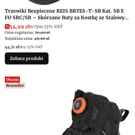
Trzewiki Bezpieczne REIS BRYES-T-SB Kat. SB E
FO SRC/SR – Skórzane Buty za Kostkę ze Stalowym
Podnoskiem
Cena promocyjna brutto
54,99 zł
w tym %s VAT
w tym
23%
VAT
Cena regularna:
70,00 zł
Najniższa cena:
46,90 zł
Cena netto
44,71 zł
bez 23% VAT
Zobacz produkt
Okazja
Bestseller