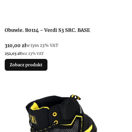
Obuwie. B0114 - Verdi S3 SRC. BASE
Cena brutto
310,00 zł
w tym %s VAT
w tym
23%
VAT
Cena netto
252,03 zł
bez 23% VAT
Zobacz produkt