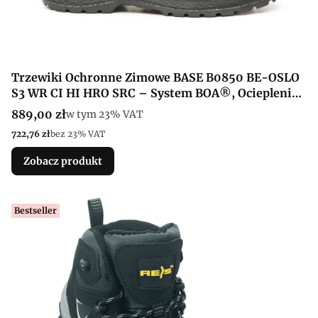
Trzewiki Ochronne Zimowe BASE B0850 BE-OSLO
S3 WR CI HI HRO SRC – System BOA®, Ocieplenie
Primaloft® i Membrana H2Stop
Cena brutto
889,00 zł
w tym %s VAT
w tym
23%
VAT
Cena netto
722,76 zł
bez 23% VAT
Zobacz produkt
Bestseller