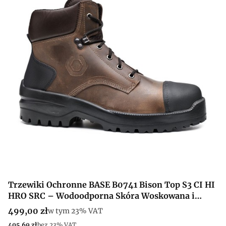
Trzewiki Ochronne BASE B0741 Bison Top S3 CI HI
HRO SRC – Wodoodporna Skóra Woskowana i
Podnosek SlimCap
Cena brutto
499,00 zł
w tym %s VAT
w tym
23%
VAT
Cena netto
405,69 zł
bez 23% VAT