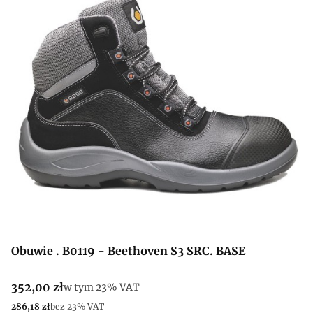
Obuwie . B0119 - Beethoven S3 SRC. BASE
Cena brutto
352,00 zł
w tym %s VAT
w tym
23%
VAT
Cena netto
286,18 zł
bez 23% VAT