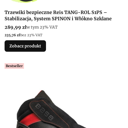
Trzewiki bezpieczne Reis TANG-ROL S1PS –
Stabilizacja, System SPINON i Włókno Szklane
Cena brutto
289,99 zł
w tym %s VAT
w tym
23%
VAT
Cena netto
235,76 zł
bez 23% VAT
Zobacz produkt
Bestseller