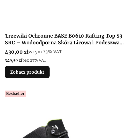
Trzewiki Ochronne BASE B0610 Rafting Top S3
SRC – Wodoodporna Skóra Licowa i Podeszwa
AirTech + TPU-Skin
Cena brutto
430,00 zł
w tym %s VAT
w tym
23%
VAT
Cena netto
349,59 zł
bez 23% VAT
Zobacz produkt
Bestseller