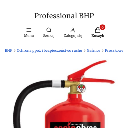
Professional BHP
Produkty w kosz
Otwórz wyszukiwarkę
Menu
Szukaj
Zaloguj się
Koszyk
nal BHP
Ochrona ppoż i bezpieczeństwo ruchu
Gaśnice
Proszkowe