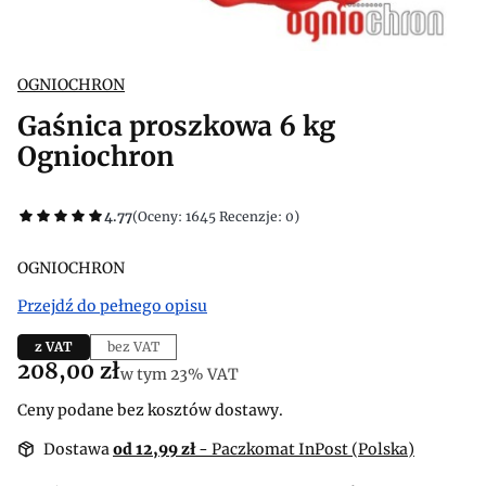
OGNIOCHRON
Gaśnica proszkowa 6 kg
Ogniochron
4.77
(Oceny: 1645 Recenzje: 0)
OGNIOCHRON
Przejdź do pełnego opisu
z VAT
bez VAT
Cena
208,00 zł
w tym 23% VAT
w tym
23%
VAT
Ceny podane bez kosztów dostawy.
Dostawa
od 12,99 zł
- Paczkomat InPost (Polska)