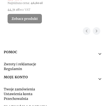
Najniższa cena:
46,80 zł
Cena
44,71 zł
bez VAT
Zobacz produkt
Linki w stopce
POMOC
Zwroty i reklamacje
Regulamin
MOJE KONTO
Twoje zamówienia
Ustawienia konta
Przechowalnia