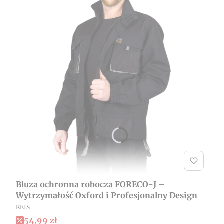
Bluza ochronna robocza FORECO-J –
Wytrzymałość Oxford i Profesjonalny Design
PRODUCENT
REIS
Cena promocyjna
54,99 zł